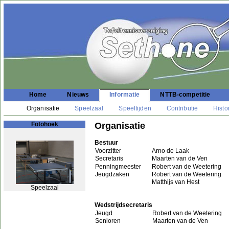
Home
Nieuws
Informatie
NTTB-competitie
Organisatie
Speelzaal
Speeltijden
Contributie
Histo
Fotohoek
Organisatie
Bestuur
Voorzitter
Arno de Laak
Secretaris
Maarten van de Ven
Penningmeester
Robert van de Weetering
Jeugdzaken
Robert van de Weetering
Matthijs van Hest
Speelzaal
Wedstrijdsecretaris
Jeugd
Robert van de Weetering
Senioren
Maarten van de Ven