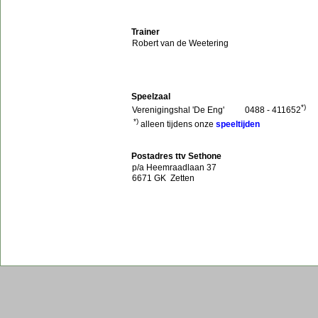
Trainer
Robert van de Weetering
Speelzaal
*)
Verenigingshal 'De Eng'
0488 - 411652
*)
alleen tijdens onze
speeltijden
Postadres ttv Sethone
p/a Heemraadlaan 37
6671 GK Zetten