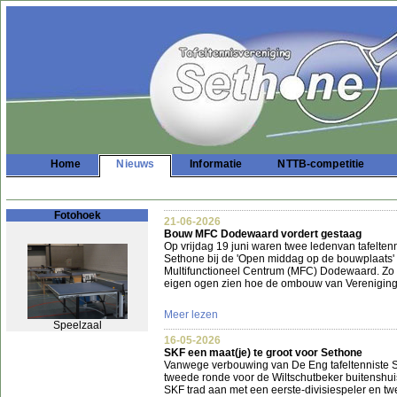
Home
Nieuws
Informatie
NTTB-competitie
Fotohoek
21-06-2026
Bouw MFC Dodewaard vordert gestaag
Op vrijdag 19 juni waren twee ledenvan tafelten
Sethone bij de 'Open middag op de bouwplaats'
Multifunctioneel Centrum (MFC) Dodewaard. Zo 
eigen ogen zien hoe de ombouw van Verenigings
Meer lezen
Speelzaal
16-05-2026
SKF een maat(je) te groot voor Sethone
Vanwege verbouwing van De Eng tafeltenniste 
tweede ronde voor de Wiltschutbeker buitenshui
SKF trad aan met een eerste-divisiespeler en twe