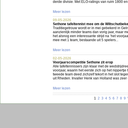
derde divisie. Met ELO-ratings van ruim 1800 en 
Meer lezen
09-05-2026
Sethone tafeltennist mee om de Wiltschutbek
Traditiegetrouw wordt er in mei gebekerd in Gelre
aanzienlijk minder teams dan vorig jaar, maar m
het alsnog een interessante strijd na ‘het voorja
mee met 1 team, bestaande uit 5 spelers...
Meer lezen
02-05-2026
Voorjaarscompetitie Sethone zit erop
Alle tafeltennissers zijn klaar met de wedstrijdree
voorjaar, waarin het eerste zich op het nippertj
tweede team deed zichzelf tekort in het slot teg
uit Rheden. Invaller Henk van Holland was zeer d
Meer lezen
1
2
3
4
5
6
7
8
9