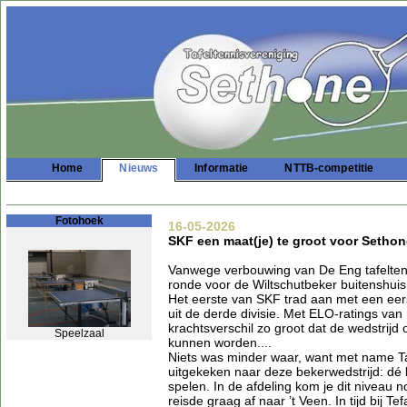
Home
Nieuws
Informatie
NTTB-competitie
Fotohoek
16-05-2026
SKF een maat(je) te groot voor Sethon
Vanwege verbouwing van De Eng tafelten
ronde voor de Wiltschutbeker buitenshuis
Het eerste van SKF trad aan met een eers
uit de derde divisie. Met ELO-ratings va
krachtsverschil zo groot dat de wedstrijd
Speelzaal
kunnen worden....
Niets was minder waar, want met name Ta
uitgekeken naar deze bekerwedstrijd: dé
spelen. In de afdeling kom je dit niveau 
reisde graag af naar ’t Veen. In tijd bij Tef