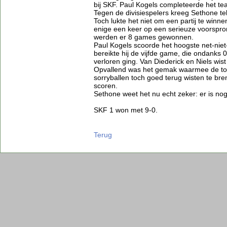
bij SKF. Paul Kogels completeerde het te
Tegen de divisiespelers kreeg Sethone te
Toch lukte het niet om een partij te winne
enige een keer op een serieuze voorspro
werden er 8 games gewonnen.
Paul Kogels scoorde het hoogste net-niet
bereikte hij de vijfde game, die ondanks 
verloren ging. Van Diederick en Niels wis
Opvallend was het gemak waarmee de to
sorryballen toch goed terug wisten te bre
scoren.
Sethone weet het nu echt zeker: er is nog 
SKF 1 won met 9-0.
Terug